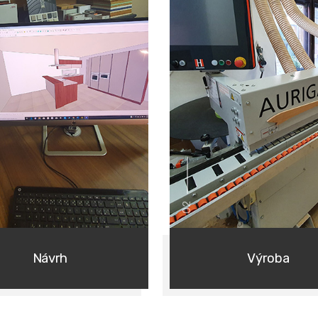
02
Návrh
Výroba