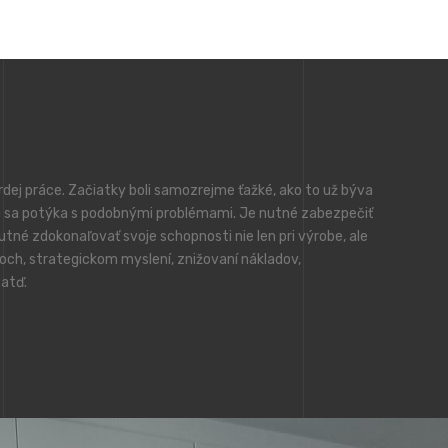
dej práce. Začiatky boli samozrejme ťažké, ako to už býva
 sa potýka s podobnými problémami. Je nutné zabezpečiť
utné zdokonaľovať svoje schopnosti nie len pri výrobe, ale
joch, strategickom myslení, znižovaní nákladov,
 atď.