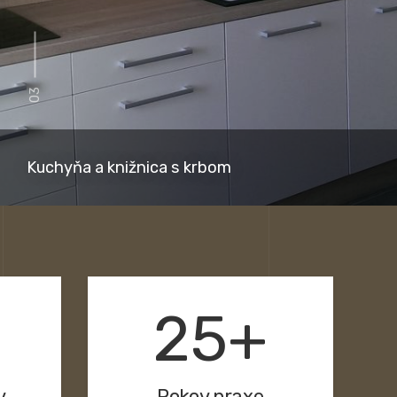
03
Kuchyňa a knižnica s krbom
25+
v
Rokov praxe