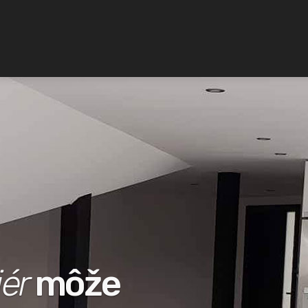
iér
môže