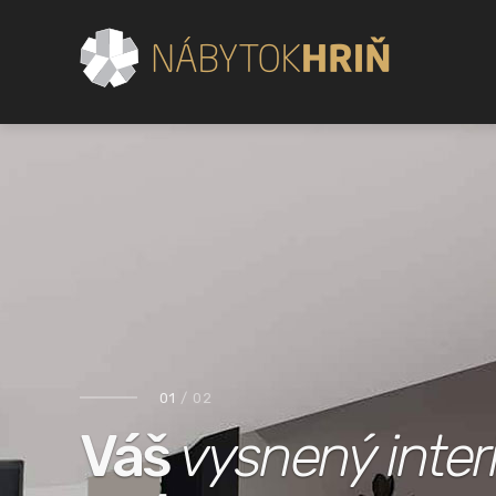
01
/ 02
Váš
vysnený inter