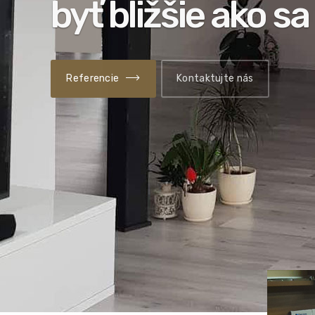
byť bližšie ako sa
Naše produkty
Referencie
Kontaktujte nás
Kontaktujte nás