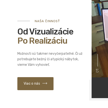
NAŠA ČINNOSŤ
Od Vizualizácie
Po Realizáciu
Možnosti sú takmer nevyčerpateľné. Či už
potrebujete bežný či atypický nábytok,
vieme Vám vyhovieť.
01
Viac o nás