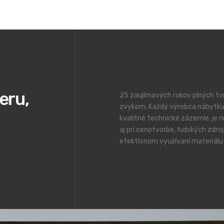
eru,
25 zaujímavých rokov plných tvr
zvykom. Každý výrobca nábytku
kvalitné technické zázemie, je n
aj pri cenotvorbe, ľudských zdro
efektívnom využívaní materiálu