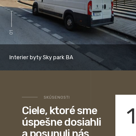
01
Interier byty Sky park BA
SKÚSENOSTI
Ciele, ktoré sme
úspešne dosiahli
a posunuli nás