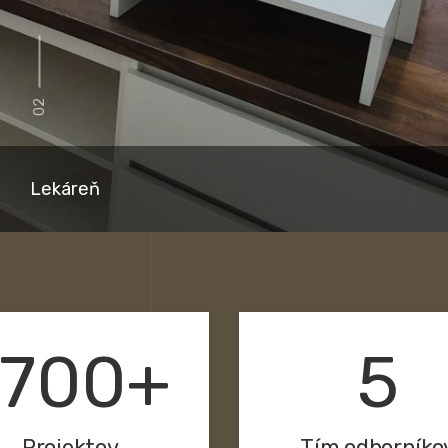
02
Lekáreň
1700+
5
Projektov
Tím odborníko