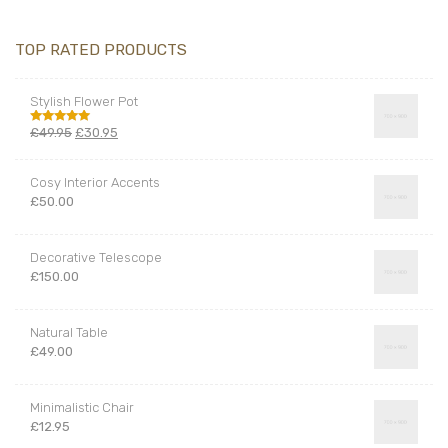
TOP RATED PRODUCTS
Stylish Flower Pot
£
49.95
£
30.95
Hodnotenie
5.00
z 5
Cosy Interior Accents
£
50.00
Decorative Telescope
£
150.00
Natural Table
£
49.00
Minimalistic Chair
£
12.95