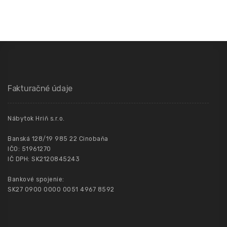
Fakturačné údaje
Nábytok Hriň s.r.o.
Banská 128/19 985 22 Cinobaňa
IČO: 51961270
IČ DPH: SK2120845243
Bankové spojenie:
SK27 0900 0000 0051 4967 8592