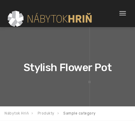
Toggl
naviga
Stylish Flower Pot
Nábytok Hriň
Produkty
Sample category