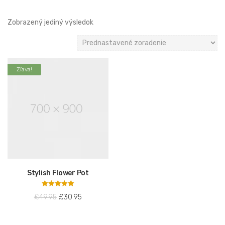
Zobrazený jediný výsledok
Zľava!
Stylish Flower Pot
Hodnotenie
£
49.95
£
30.95
5.00
z 5