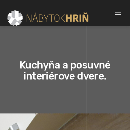
Toggl
naviga
Kuchyňa a posuvné
interiérove dvere.